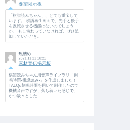
要望掲示板
「棋譜読みちゃん」、とても重宝して
います。 棋譜再生画面で、先手と後手
を反転させる機能はないのでしょう
か。 もし備わっていなければ、ぜひ追
加していただき...
瓶詰め
2021.11.21 18:21
素材宣伝掲示板
棋譜読みちゃん用音声ライブラリ「刻
鳴時雨-棋譜読み-」を作成しました！
TALQu刻鳴時雨を用いて制作したので
機械音声ですが、落ち着いた感じで、
かつ淡々とした...