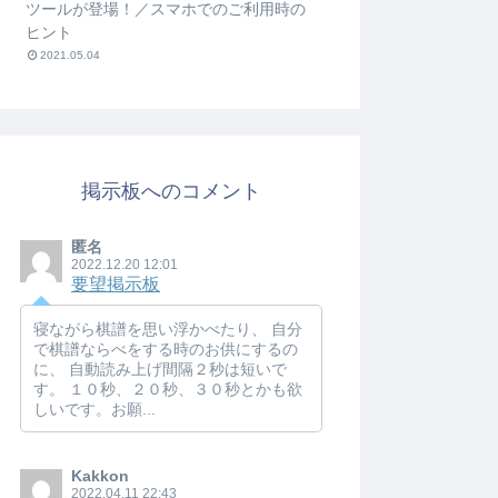
ツールが登場！／スマホでのご利用時の
ヒント
2021.05.04
掲示板へのコメント
匿名
2022.12.20 12:01
要望掲示板
寝ながら棋譜を思い浮かべたり、 自分
で棋譜ならべをする時のお供にするの
に、 自動読み上げ間隔２秒は短いで
す。 １０秒、２０秒、３０秒とかも欲
しいです。お願...
Kakkon
2022.04.11 22:43