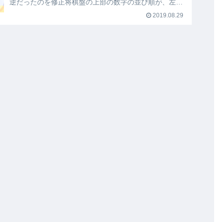
逆だったのを修正将棋盤の上部の数字の並び順が、左右
逆の「1→9」になっていたのを、正常な「...
2019.08.29