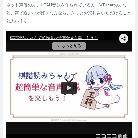
ネット声優の方、UTAU音源を作られている方、VTuberの方な
ど、声で遊ぶのが好きな方なら、きっとお楽しみいただけること
と思います！