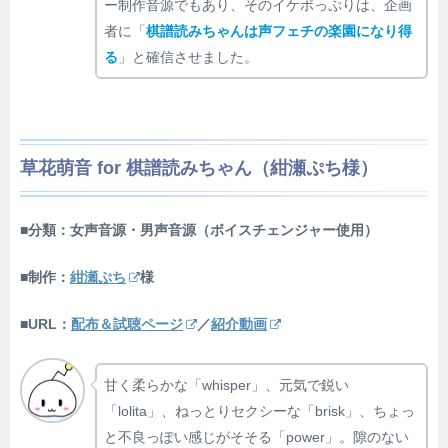
ー制作音源でもあり、そのイケボっぷりは、企画
者に「
棋譜読みちゃんは声フェチの楽園になり得
る
」と確信させました。
草花萌音 for 棋譜読みちゃん（紺瀬ぷち様）
■分類：女声音源・男声音源（ボイスチェンジャー使用）
■制作：
紺瀬ぷち
様
■URL：
配布＆試聴ページ
／
紹介動画
甘く柔らかな「whisper」、元気で鋭い
「lolita」、ねっとりセクシーな「brisk」、ちょっ
と不良っぽい感じがそそる「power」。隙のない