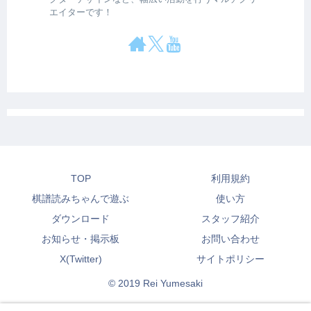
エイターです！
TOP
利用規約
棋譜読みちゃんで遊ぶ
使い方
ダウンロード
スタッフ紹介
お知らせ・掲示板
お問い合わせ
X(Twitter)
サイトポリシー
© 2019 Rei Yumesaki