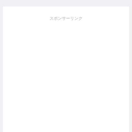
スポンサーリンク