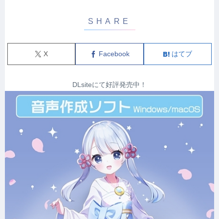
X
Facebook
はてブ
DLsiteにて好評発売中！