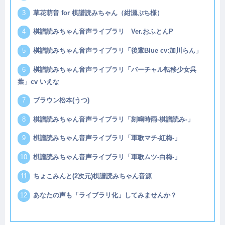
草花萌音 for 棋譜読みちゃん（紺瀬ぷち様）
棋譜読みちゃん音声ライブラリ Ver.おふとんP
棋譜読みちゃん音声ライブラリ「後輩Blue cv:加川らん」
棋譜読みちゃん音声ライブラリ「バーチャル転移少女呉
葉」cv いえな
ブラウン松本(うつ)
棋譜読みちゃん音声ライブラリ「刻鳴時雨-棋譜読み-」
棋譜読みちゃん音声ライブラリ「軍歌マチ-紅梅-」
棋譜読みちゃん音声ライブラリ「軍歌ムツ-白梅-」
ちょこみんと(2次元)棋譜読みちゃん音源
あなたの声も「ライブラリ化」してみませんか？