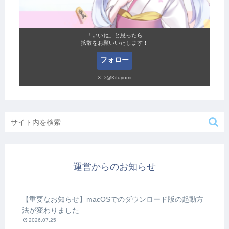
「いいね」と思ったら
拡散をお願いいたします！
フォロー
X⇒@Kifuyomi
運営からのお知らせ
【重要なお知らせ】macOSでのダウンロード版の起動方
法が変わりました
2026.07.25