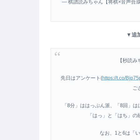
— 棋譜読みちゃん【将棋×音声合成フリ
▼追
【秒読み
先日はアンケート(
https://t.co/Bjp7
ご
「8分」ははっぷん派、「8回」
「はっ」と「はち」の
なお、1と6は「