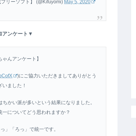
ーソフト】 (@Kifuyomi)
May 5, 2020
加アンケート▼
ちゃんアンケート】
5pCofX
)にご協力いただきましてありがとう
ざいました！
ははちかい派が多いという結果になりました。
統一についてどう思われますか？
いっ」「ろっ」で統一です。