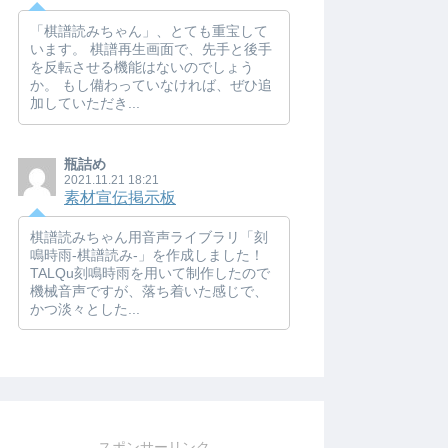
「棋譜読みちゃん」、とても重宝して
います。 棋譜再生画面で、先手と後手
を反転させる機能はないのでしょう
か。 もし備わっていなければ、ぜひ追
加していただき...
瓶詰め
2021.11.21 18:21
素材宣伝掲示板
棋譜読みちゃん用音声ライブラリ「刻
鳴時雨-棋譜読み-」を作成しました！
TALQu刻鳴時雨を用いて制作したので
機械音声ですが、落ち着いた感じで、
かつ淡々とした...
スポンサーリンク