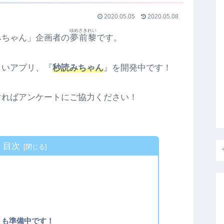
2020.05.05
2020.05.08
ゆめさきれい
みちゃん」企画者の
夢前黎
です。
しいアプリ、『
秒読みちゃん
』を開発中です！
ければアンケートにご協力ください！
目次
トも準備中です！