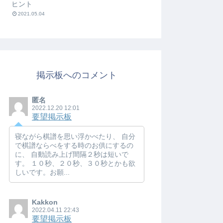
ヒント
2021.05.04
掲示板へのコメント
匿名
2022.12.20 12:01
要望掲示板
寝ながら棋譜を思い浮かべたり、 自分
で棋譜ならべをする時のお供にするの
に、 自動読み上げ間隔２秒は短いで
す。 １０秒、２０秒、３０秒とかも欲
しいです。お願...
Kakkon
2022.04.11 22:43
要望掲示板