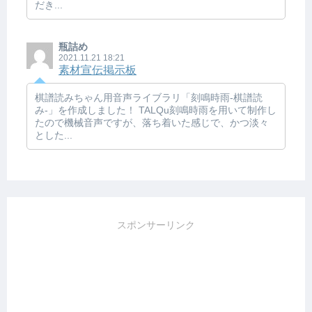
だき...
瓶詰め
2021.11.21 18:21
素材宣伝掲示板
棋譜読みちゃん用音声ライブラリ「刻鳴時雨-棋譜読
み-」を作成しました！ TALQu刻鳴時雨を用いて制作し
たので機械音声ですが、落ち着いた感じで、かつ淡々
とした...
スポンサーリンク