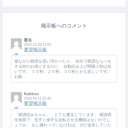
掲示板へのコメント
匿名
2022.12.20 12:01
要望掲示板
寝ながら棋譜を思い浮かべたり、 自分で棋譜ならべを
する時のお供にするのに、 自動読み上げ間隔２秒は短
いです。 １０秒、２０秒、３０秒とかも欲しいです。
お願...
Kakkon
2022.04.11 22:43
要望掲示板
「棋譜読みちゃん」、とても重宝しています。 棋譜再
生画面で、先手と後手を反転させる機能はないのでし
ょうか。 もし備わっていなければ、ぜひ追加していた