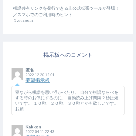
棋譜共有リンクを発行できる非公式拡張ツールが登場！
／スマホでのご利用時のヒント
2021.05.04
掲示板へのコメント
匿名
2022.12.20 12:01
要望掲示板
寝ながら棋譜を思い浮かべたり、 自分で棋譜ならべを
する時のお供にするのに、 自動読み上げ間隔２秒は短
いです。 １０秒、２０秒、３０秒とかも欲しいです。
お願...
Kakkon
2022.04.11 22:43