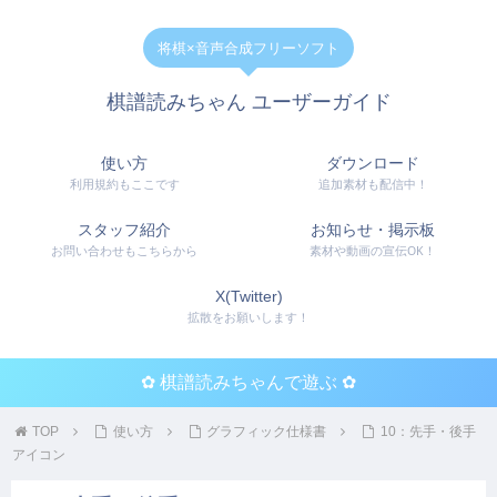
将棋×音声合成フリーソフト
棋譜読みちゃん ユーザーガイド
使い方
ダウンロード
利用規約もここです
追加素材も配信中！
スタッフ紹介
お知らせ・掲示板
お問い合わせもこちらから
素材や動画の宣伝OK！
X(Twitter)
拡散をお願いします！
✿ 棋譜読みちゃんで遊ぶ ✿
TOP
使い方
グラフィック仕様書
10：先手・後手
アイコン