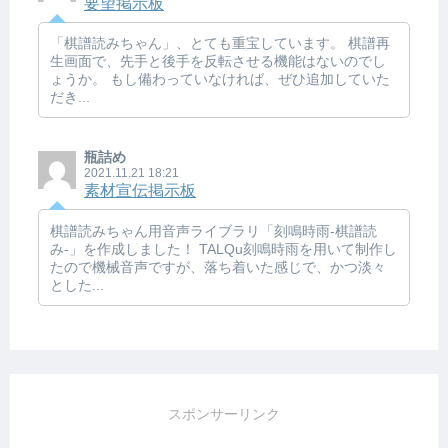
要望掲示板
「棋譜読みちゃん」、とても重宝しています。 棋譜再
生画面で、先手と後手を反転させる機能はないのでし
ょうか。 もし備わっていなければ、ぜひ追加していた
だき...
瓶詰め
2021.11.21 18:21
素材宣伝掲示板
棋譜読みちゃん用音声ライブラリ「刻鳴時雨-棋譜読
み-」を作成しました！ TALQu刻鳴時雨を用いて制作し
たので機械音声ですが、落ち着いた感じで、かつ淡々
とした...
スポンサーリンク