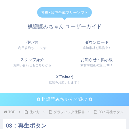
将棋×音声合成フリーソフト
棋譜読みちゃん ユーザーガイド
使い方
ダウンロード
利用規約もここです
追加素材も配信中！
スタッフ紹介
お知らせ・掲示板
お問い合わせもこちらから
素材や動画の宣伝OK！
X(Twitter)
拡散をお願いします！
✿ 棋譜読みちゃんで遊ぶ ✿
TOP
使い方
グラフィック仕様書
03：再生ボタン
03：再生ボタン